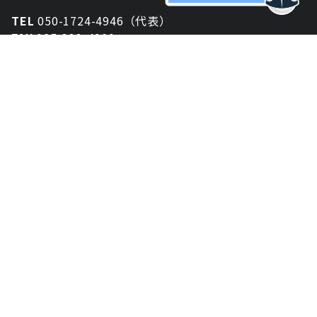
TEL
050-1724-4946（代表）
FAX
025-333-4900
新潟オフィス
〒950-2013
新潟県新潟市西区小針が丘2-54 2F
東京オフィス
〒150-0043
東京都渋谷区道玄坂1丁目10-5 渋谷プレイス 3F
大阪オフィス
〒530-0012
大阪府大阪市北区芝田2-8-11
共栄ビル3F
資料ダウンロード
お問い合わせ