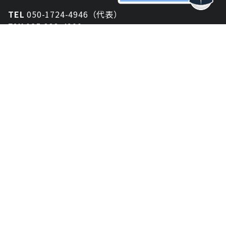
TEL
050-1724-4946（代表）
FAX
025-333-4900
新潟オフィス
〒950-2013
新潟県新潟市西区小針が丘2-54 2F
東京オフィス
〒150-0043
東京都渋谷区道玄坂1丁目10-5 渋谷プレイス 3F
大阪オフィス
〒530-0012
大阪府大阪市北区芝田2-8-11
共栄ビル3F
資料ダウンロード
お問い合わせ