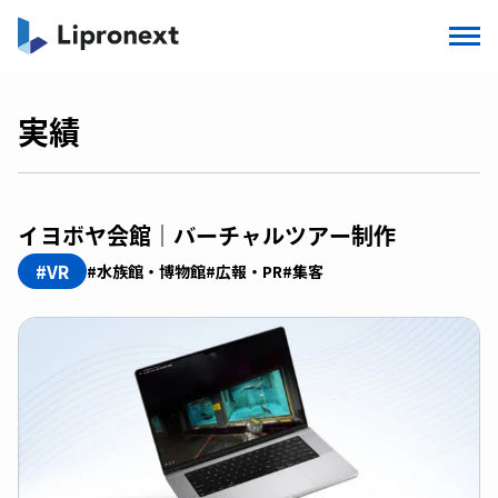
実績
イヨボヤ会館｜バーチャルツアー制作
#VR
#水族館・博物館
#広報・PR
#集客