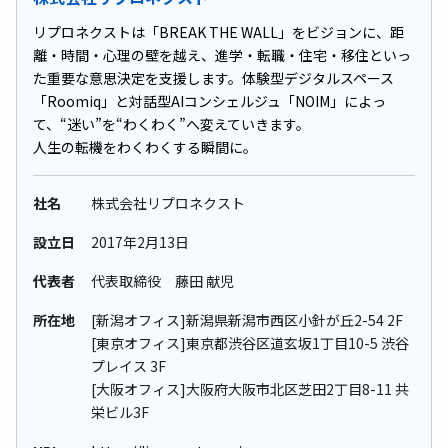
リプロネクストは「BREAK THE WALL」をビジョンに、距
離・時間・心理の壁を越え、進学・転職・住宅・移住といっ
た重要な意思決定を支援します。体験型デジタルスペース
「Roomiq」と対話型AIコンシェルジュ「NOIM」によっ
て、“迷い”を“わくわく”へ変えていきます。
人生の転機をわくわくする瞬間に。
社名
株式会社リプロネクスト
設立日
2017年2⽉13⽇
代表者
代表取締役 藤田 献児
所在地
[新潟オフィス]新潟県新潟市西区小針が丘2-54 2F
[東京オフィス]東京都渋谷区道玄坂1丁目10-5 渋谷
プレイス 3F
[大阪オフィス]大阪府大阪市北区芝田2丁目8-11 共
栄ビル3F