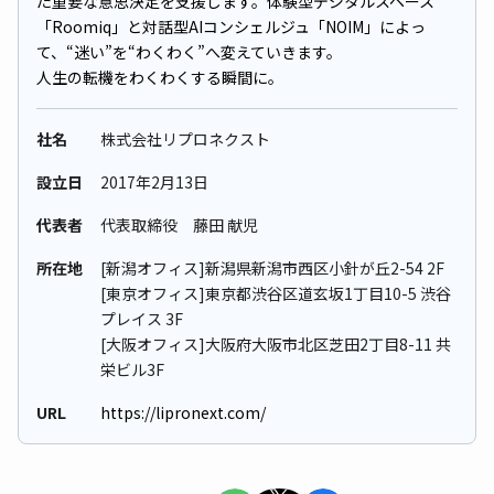
た重要な意思決定を支援します。体験型デジタルスペース
「Roomiq」と対話型AIコンシェルジュ「NOIM」によっ
て、“迷い”を“わくわく”へ変えていきます。
人生の転機をわくわくする瞬間に。
社名
株式会社リプロネクスト
設立日
2017年2⽉13⽇
代表者
代表取締役 藤田 献児
所在地
[新潟オフィス]新潟県新潟市西区小針が丘2-54 2F
[東京オフィス]東京都渋谷区道玄坂1丁目10-5 渋谷
プレイス 3F
[大阪オフィス]大阪府大阪市北区芝田2丁目8-11 共
栄ビル3F
URL
https://lipronext.com/