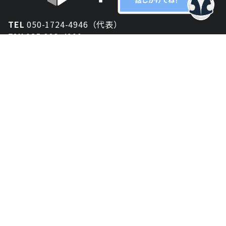
TEL
050-1724-4946（代表）
FAX
025-333-4900
新潟オフィス
〒950-2013
新潟県新潟市西区小針が丘2-54 2F
東京オフィス
〒150-0043
東京都渋谷区道玄坂1丁目10-5 渋谷プレイス 3F
大阪オフィス
〒530-0012
大阪府大阪市北区芝田2-8-11
共栄ビル3F