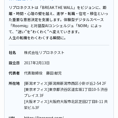
リプロネクストは「BREAK THE WALL」をビジョンに、距
離・時間・心理の壁を越え、進学・転職・住宅・移住といっ
た重要な意思決定を支援します。体験型デジタルスペース
「Roomiq」と対話型AIコンシェルジュ「NOIM」によっ
て、“迷い”を“わくわく”へ変えていきます。
人生の転機をわくわくする瞬間に。
社名
株式会社リプロネクスト
設立日
2017年2⽉13⽇
代表者
代表取締役 藤田 献児
所在地
[新潟オフィス]新潟県新潟市西区小針が丘2-54 2F
[東京オフィス]東京都渋谷区道玄坂1丁目10-5 渋谷
プレイス 3F
[大阪オフィス]大阪府大阪市北区芝田2丁目8-11 共
栄ビル3F
URL
https://lipronext.com/