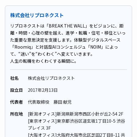
株式会社リプロネクスト
リプロネクストは「BREAK THE WALL」をビジョンに、距
離・時間・心理の壁を越え、進学・転職・住宅・移住といっ
た重要な意思決定を支援します。体験型デジタルスペース
「Roomiq」と対話型AIコンシェルジュ「NOIM」によっ
て、“迷い”を“わくわく”へ変えていきます。
人生の転機をわくわくする瞬間に。
社名
株式会社リプロネクスト
設立日
2017年2⽉13⽇
代表者
代表取締役 藤田 献児
所在地
[新潟オフィス]新潟県新潟市西区小針が丘2-54 2F
[東京オフィス]東京都渋谷区道玄坂1丁目10-5 渋谷
プレイス 3F
[大阪オフィス]大阪府大阪市北区芝田2丁目8-11 共