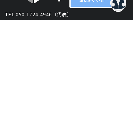
TEL
050-1724-4946（代表）
FAX
025-333-4900
新潟オフィス
〒950-2013
新潟県新潟市西区小針が丘2-54 2F
東京オフィス
〒150-0043
東京都渋谷区道玄坂1丁目10-5 渋谷プレイス 3F
大阪オフィス
〒530-0012
大阪府大阪市北区芝田2-8-11
共栄ビル3F