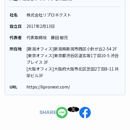
社名
株式会社リプロネクスト
設立日
2017年2⽉13⽇
代表者
代表取締役 藤田 献児
所在地
[新潟オフィス]新潟県新潟市西区小針が丘2-54 2F
[東京オフィス]東京都渋谷区道玄坂1丁目10-5 渋谷
プレイス 3F
[大阪オフィス]大阪府大阪市北区芝田2丁目8-11 共
栄ビル3F
URL
https://lipronext.com/
SHARE