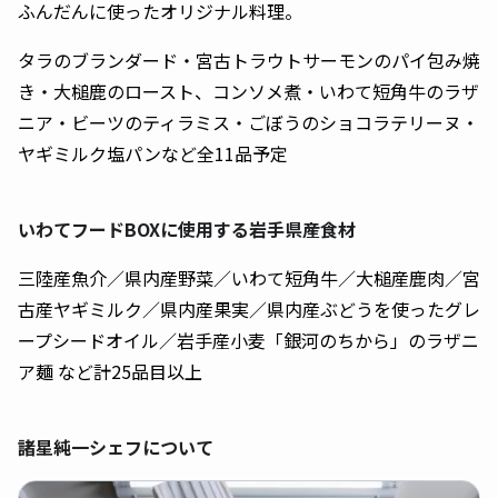
ふんだんに使ったオリジナル料理。
タラのブランダード・宮古トラウトサーモンのパイ包み焼
き・大槌鹿のロースト、コンソメ煮・いわて短角牛のラザ
ニア・ビーツのティラミス・ごぼうのショコラテリーヌ・
ヤギミルク塩パンなど全11品予定
いわてフードBOXに使用する岩手県産食材
三陸産魚介／県内産野菜／いわて短角牛／大槌産鹿肉／宮
古産ヤギミルク／県内産果実／県内産ぶどうを使ったグレ
ープシードオイル／岩手産小麦「銀河のちから」のラザニ
ア麺 など計25品目以上
諸星純一シェフについて