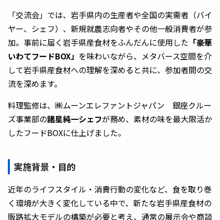
「交流会」では、岩手県内の生産者や全国の実需者（バイ
ヤー、シェフ）、新規就農志向者やその他一般消費者が参
加。事前に届く岩手県産食材をふんだんに使用した
「豪華
いわてフードBOX」
を味わいながら、メタバース空間を介
して岩手県産食材への理解を深めると共に、参加者間の交
流を深めます。
料理監修は、㈱ムーンエレファントジャパン 銀座クルー
ズ事業部の
諸星純一シェフ
が務め、素材の味を最大限活か
したフードBOXに仕上げました。
実施背景・目的
近年のライフスタイル・消費行動の変化など、食を取り巻
く環境が大きく変化している中で、新たな岩手県産食材の
販路拡大モデルの構築が必要と考え、通常の展示会や商談