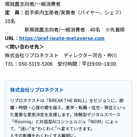
規就農志向者/一般消費者
定 員
：岩手県内生産者/実需者（バイヤー、シェフ）
10名
新規就農志向者/一般消費者 40名 ※先着順
URL
：
https://pref-iwate-metaverse.com
＜問い合わせ先＞
株式会社リプロネクスト ディレクター河合・仲川
TEL：050-5319-5206 受付時間：平日9:00~18:00
株式会社リプロネクスト
リプロネクストは「BREAK THE WALL」をビジョンに、距
離・時間・心理の壁を越え、進学・転職・住宅・移住といっ
た重要な意思決定を支援します。体験型デジタルスペース
「Roomiq」と対話型AIコンシェルジュ「NOIM」によっ
て、“迷い”を“わくわく”へ変えていきます。
人生の転機をわくわくする瞬間に。