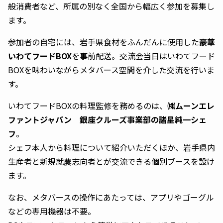
般消費者など、所属の別なく全国から幅広く参加を募集し
ます。
参加者の自宅には、岩手県食材をふんだんに使用した
豪華
いわてフードBOX
を事前配送。交流会当日はいわてフード
BOXを味わいながらメタバース空間を介した交流を行いま
す。
いわてフードBOXの料理監修を務めるのは、
㈱ムーンエレ
ファントジャパン 銀座クルーズ事業部の諸星純一シェ
フ
。
シェフ本人から料理について紹介いただくほか、岩手県内
生産者と新規就農志向者とが交流できる個別ブースを設け
ます。
なお、メタバースの操作にあたっては、アプリやゴーグル
などの専用機器は不要。