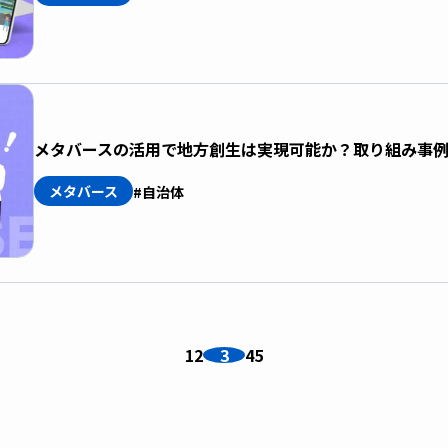
メタバースの活用で地方創生は実現可能か？取り組み事
メタバース
#自治体
1
2
3
4
5