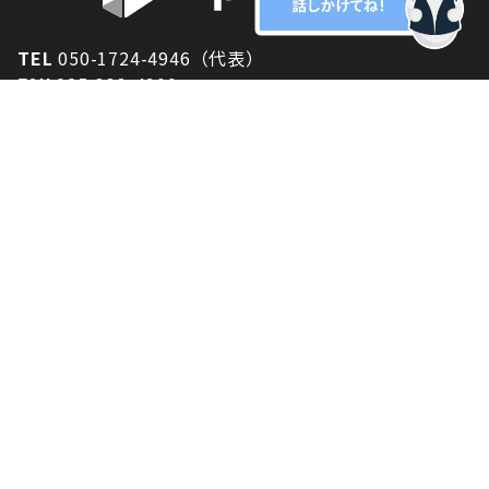
TEL
050-1724-4946（代表）
FAX
025-333-4900
新潟オフィス
〒950-2013
新潟県新潟市西区小針が丘2-54 2F
東京オフィス
〒150-0043
東京都渋谷区道玄坂1丁目10-5 渋谷プレイス 3F
大阪オフィス
〒530-0012
大阪府大阪市北区芝田2-8-11
共栄ビル3F