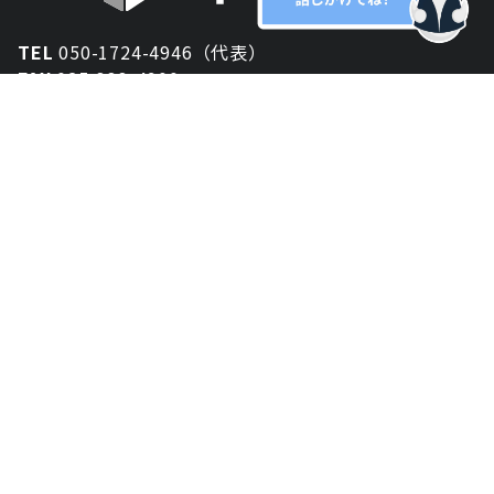
TEL
050-1724-4946（代表）
FAX
025-333-4900
新潟オフィス
〒950-2013
新潟県新潟市西区小針が丘2-54 2F
東京オフィス
〒150-0043
東京都渋谷区道玄坂1丁目10-5 渋谷プレイス 3F
大阪オフィス
〒530-0012
大阪府大阪市北区芝田2-8-11
共栄ビル3F