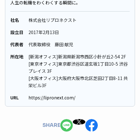
人生の転機をわくわくする瞬間に。
社名
株式会社リプロネクスト
設立日
2017年2⽉13⽇
代表者
代表取締役 藤田 献児
所在地
[新潟オフィス]新潟県新潟市西区小針が丘2-54 2F
[東京オフィス]東京都渋谷区道玄坂1丁目10-5 渋谷
プレイス 3F
[大阪オフィス]大阪府大阪市北区芝田2丁目8-11 共
栄ビル3F
URL
https://lipronext.com/
SHARE