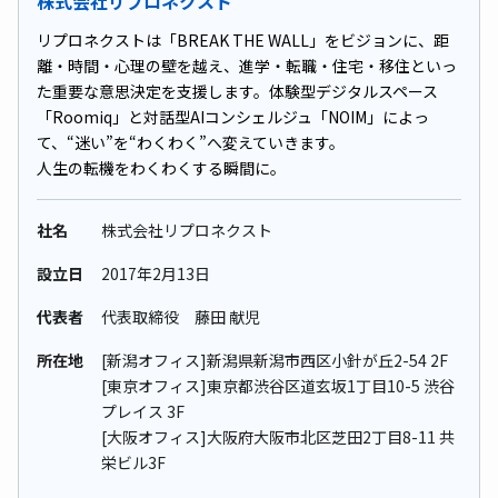
株式会社リプロネクスト
リプロネクストは「BREAK THE WALL」をビジョンに、距
離・時間・心理の壁を越え、進学・転職・住宅・移住といっ
た重要な意思決定を支援します。体験型デジタルスペース
「Roomiq」と対話型AIコンシェルジュ「NOIM」によっ
て、“迷い”を“わくわく”へ変えていきます。
人生の転機をわくわくする瞬間に。
社名
株式会社リプロネクスト
設立日
2017年2⽉13⽇
代表者
代表取締役 藤田 献児
所在地
[新潟オフィス]新潟県新潟市西区小針が丘2-54 2F
[東京オフィス]東京都渋谷区道玄坂1丁目10-5 渋谷
プレイス 3F
[大阪オフィス]大阪府大阪市北区芝田2丁目8-11 共
栄ビル3F