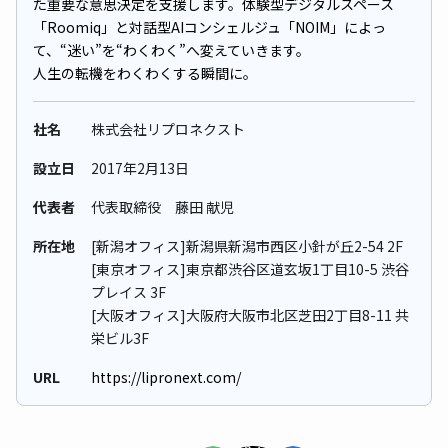
た重要な意思決定を支援します。体験型デジタルスペース
「Roomiq」と対話型AIコンシェルジュ「NOIM」によっ
て、“迷い”を“わくわく”へ変えていきます。
人生の転機をわくわくする瞬間に。
社名
株式会社リプロネクスト
設立日
2017年2⽉13⽇
代表者
代表取締役 藤田 献児
所在地
[新潟オフィス]新潟県新潟市西区小針が丘2-54 2F
[東京オフィス]東京都渋谷区道玄坂1丁目10-5 渋谷
プレイス 3F
[大阪オフィス]大阪府大阪市北区芝田2丁目8-11 共
栄ビル3F
URL
https://lipronext.com/