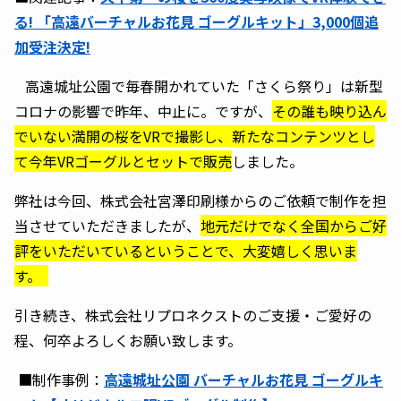
る! 「高遠バーチャルお花見 ゴーグルキット」3,000個追
加受注決定!
高遠城址公園で毎春開かれていた「さくら祭り」は新型
コロナの影響で昨年、中止に。ですが、
その誰も映り込ん
でいない満開の桜をVRで撮影し、新たなコンテンツとし
て今年VRゴーグルとセットで販売
しました。
弊社は今回、株式会社宮澤印刷様からのご依頼で制作を担
当させていただきましたが、
地元だけでなく全国からご好
評をいただいているということで、大変嬉しく思いま
す。
引き続き、株式会社リプロネクストのご支援・ご愛好の
程、何卒よろしくお願い致します。
■制作事例：
高遠城址公園 バーチャルお花見 ゴーグルキ