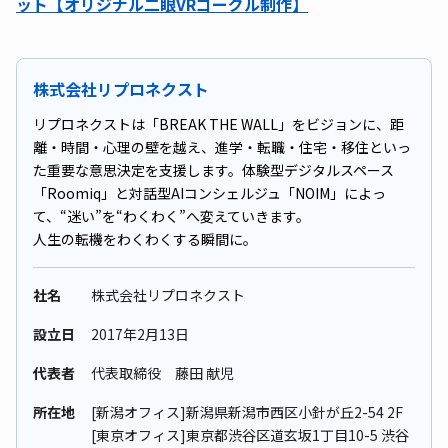
ット【オリジナル二眼VRゴーグル制作】
株式会社リプロネクスト
リプロネクストは「BREAK THE WALL」をビジョンに、距
離・時間・心理の壁を越え、進学・転職・住宅・移住といっ
た重要な意思決定を支援します。体験型デジタルスペース
「Roomiq」と対話型AIコンシェルジュ「NOIM」によっ
て、“迷い”を“わくわく”へ変えていきます。
人生の転機をわくわくする瞬間に。
社名
株式会社リプロネクスト
設立日
2017年2⽉13⽇
代表者
代表取締役 藤田 献児
所在地
[新潟オフィス]新潟県新潟市西区小針が丘2-54 2F
[東京オフィス]東京都渋谷区道玄坂1丁目10-5 渋谷