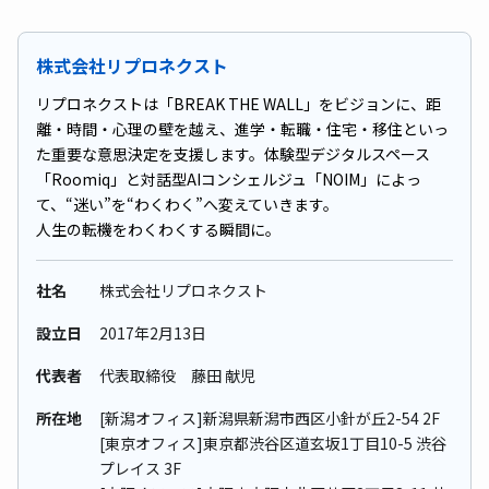
株式会社リプロネクスト
リプロネクストは「BREAK THE WALL」をビジョンに、距
離・時間・心理の壁を越え、進学・転職・住宅・移住といっ
た重要な意思決定を支援します。体験型デジタルスペース
「Roomiq」と対話型AIコンシェルジュ「NOIM」によっ
て、“迷い”を“わくわく”へ変えていきます。
人生の転機をわくわくする瞬間に。
社名
株式会社リプロネクスト
設立日
2017年2⽉13⽇
代表者
代表取締役 藤田 献児
所在地
[新潟オフィス]新潟県新潟市西区小針が丘2-54 2F
[東京オフィス]東京都渋谷区道玄坂1丁目10-5 渋谷
プレイス 3F