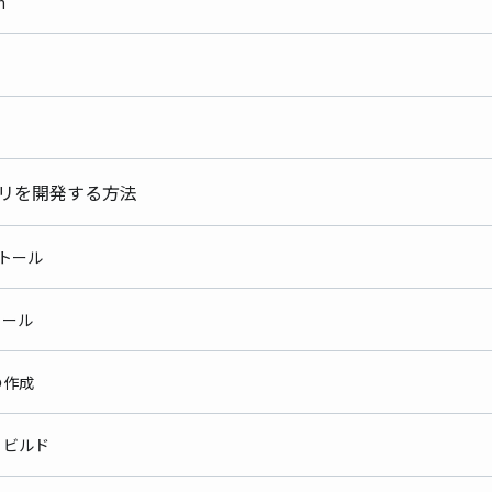
n
アプリを開発する方法
ストール
トール
の作成
・ビルド