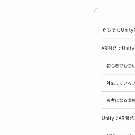
そもそもUnit
AR開発でUni
初心者でも使
対応している
参考になる情
UnityでAR