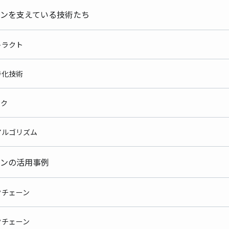
ーンを支えている技術たち
トコントラクト
止・暗号化技術
トワーク
サスアルゴリズム
ーンの活用事例
ロックチェーン
ックチェーン