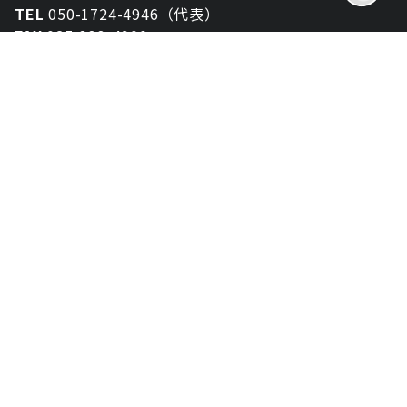
TEL
050-1724-4946（代表）
FAX
025-333-4900
新潟オフィス
〒950-2013
新潟県新潟市西区小針が丘2-54 2F
東京オフィス
〒150-0043
東京都渋谷区道玄坂1丁目10-5 渋谷プレイス 3F
大阪オフィス
〒530-0012
大阪府大阪市北区芝田2-8-11
共栄ビル3F
資料ダウンロード
お問い合わせ