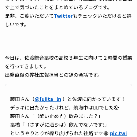
す上で気づいたことをまとめているブログです。
是非、ご覧いただいて
Twitter
もチェックいただけると嬉
しいです。
今日は、佐渡総合高校の高校３年生に向けて２時間の授業
を行ってきました。
出発直後の弊社広報担当との謎の会話です。
藤田さん（
@fujita_ln
）と佐渡に向かっています！
デッキに出たかったけれど、航海中は🙅‍♀️でした🥺
藤田さん「（酔い止め💊）飲みました？」
高橋「（さすがに酒🍺は）飲んでないです!」
というやりとりが繰り広げられた往路です😂
pic.twi