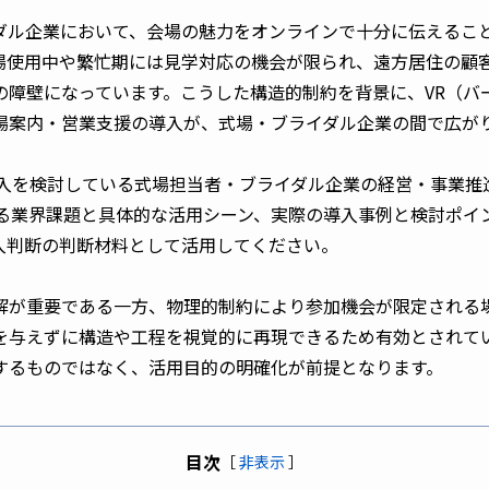
ダル企業において、会場の魅力をオンラインで十分に伝えるこ
場使用中や繁忙期には見学対応の機会が限られ、遠方居住の顧
の障壁になっています。こうした構造的制約を背景に、VR（バ
場案内・営業支援の導入が、式場・ブライダル企業の間で広が
導入を検討している式場担当者・ブライダル企業の経営・事業推
きる業界課題と具体的な活用シーン、実際の導入事例と検討ポイ
入判断の判断材料として活用してください。
解が重要である一方、物理的制約により参加機会が限定される
を与えずに構造や工程を視覚的に再現できるため有効とされて
するものではなく、活用目的の明確化が前提となります。
目次
［
非表示
］