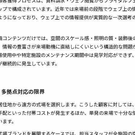
顧客獲得プロセスは、資料請求・ウェブ閲覧からブライダルフ
ップで構成されています。近年では来場前の段階でウェブ上の
ようになっており、ウェブ上での情報提供が実質的な一次選考
画コンテンツだけでは、空間のスケール感・照明の質・装飾後
、情報の豊富さが来場動機に直結しにくいという構造的な問題
場使用中や特定施設のメンテナンス期間中は見学対応ができず
が継続的に発生しています。
客・多拠点対応の限界
居住地から遠方の式場を選択します。こうした顧客に対しては
手配といった付帯コストが発生するほか、単発の来場で十分な
います。
式場ブランドを展開するケースでは、担当スタッフが全施設の