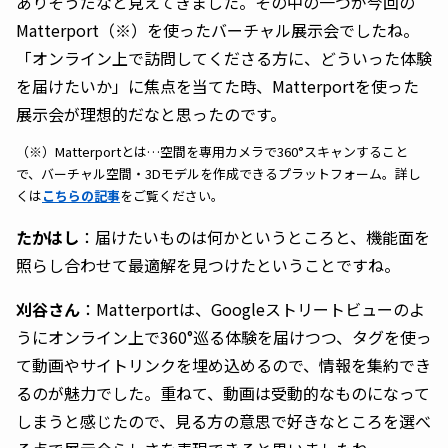
ありそうだなと見えてきました。その中の一つが今回の
Matterport（※）を使ったバーチャル展示会でしたね。
「オンライン上で訪問してくださる方に、どういった体験
を届けたいか」に焦点を当てた時、Matterportを使った
展示会が理想的だなと思ったのです。
（※）Matterportとは…空間を専用カメラで360°スキャンすること
で、バーチャル空間・3Dモデルを作成できるプラットフォーム。詳し
くは
こちらの記事
をご覧ください。
たかはし
：届けたいものは何かというところと、機能面を
照らし合わせて最適解を見つけたということですね。
刈谷さん
：Matterportは、Googleストリートビューのよ
うにオンライン上で360°巡る体験を届けつつ、タグを使っ
て動画やサイトリンクを埋め込めるので、情報を集約でき
るのが魅力でした。重ねて、動画は受動的なものになって
しまうと感じたので、見る方の意思で好きなところを選べ