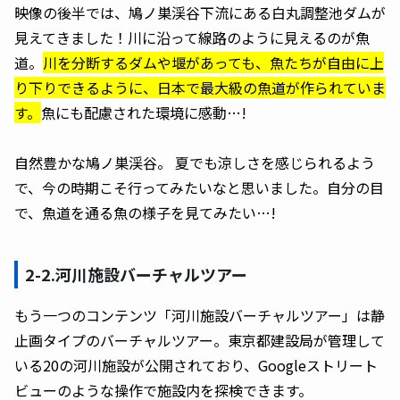
映像の後半では、鳩ノ巣渓谷下流にある白丸調整池ダムが
見えてきました！川に沿って線路のように見えるのが魚
道。
川を分断するダムや堰があっても、魚たちが自由に上
り下りできるように、日本で最大級の魚道が作られていま
す。
魚にも配慮された環境に感動…!
自然豊かな鳩ノ巣渓谷。 夏でも涼しさを感じられるよう
で、今の時期こそ行ってみたいなと思いました。自分の目
で、魚道を通る魚の様子を見てみたい…!
2-2.河川施設バーチャルツアー
もう一つのコンテンツ「河川施設バーチャルツアー」は静
止画タイプのバーチャルツアー。東京都建設局が管理して
いる20の河川施設が公開されており、Googleストリート
ビューのような操作で施設内を探検できます。