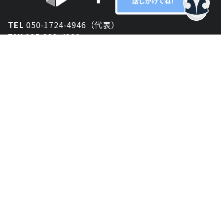
TEL
050-1724-4946（代表）
FAX
025-333-4900
新潟オフィス
〒950-2013
新潟県新潟市西区小針が丘2-54 2F
東京オフィス
〒150-0043
東京都渋谷区道玄坂1丁目10-5 渋谷プレイス 3F
大阪オフィス
〒530-0012
大阪府大阪市北区芝田2-8-11
共栄ビル3F