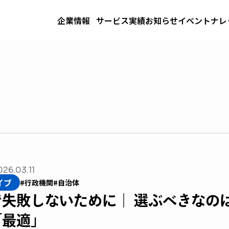
企業情報
サービス
実績
お知らせ
イベント
ナレ
026.03.11
イブ
#行政機関
#自治体
失敗しないために｜ 選ぶべきなの
「最適」