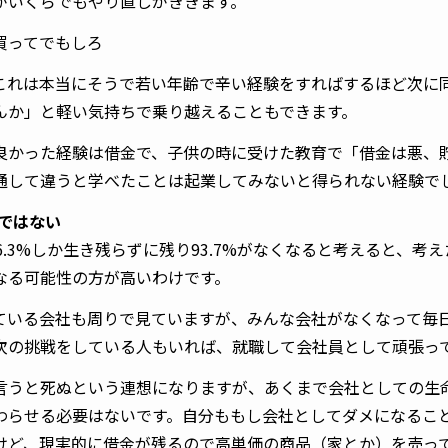
がいくらでもやり直しがききます。
買ってでもしろ
これは本当にそうで若い年齢で辛い経験をすればするほど次に
んか」と軽い気持ちで乗り越えることもできます。
良かった経験は借金で、子供の時に受けた教育で「借金は悪、
通して違うと学べたことは起業してみないと得られない経験で
けではない
6.3%しか生き残らずに残り93.7%がなくなると考えると、考
なる可能性の方が高いわけです。
ている会社も周りで見ていますが、みんな会社がなくなって毎
次の挑戦をしている人もいれば、就職して会社員として頑張っ
言うと死ぬという連想になりますが、あくまで会社としての生
わらせる必要はないです。自分ももし会社としてダメになるこ
けど、現実的に借金が残るので高単価の商品（家とか）を売っ