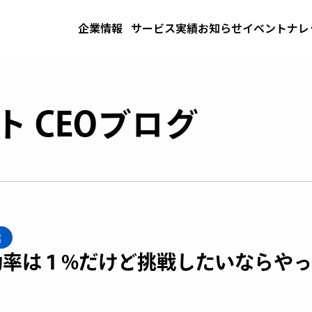
企業情報
サービス
実績
お知らせ
イベント
ナレ
 CEOブログ
業
功率は１%だけど挑戦したいならや