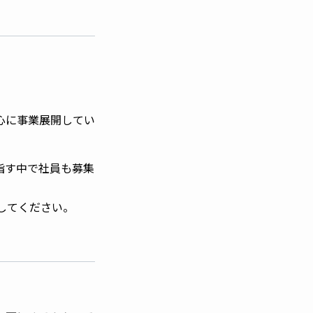
心に事業展開してい
指す中で社員も募集
してください。