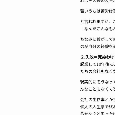
ればその後の人生
若いうちは苦労は
と言われますが、
「なんだこんなも
ちなみに僕がして
のが自分の経験を
２.失敗＝死ぬわ
起業して10年後に
たちの会社もなく
現実的にそうなっ
んなこともなくて
会社の生存率とか
個人の人生まで終
るかな？と思った