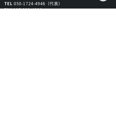
TEL
050-1724-4946（代表）
FAX
025-333-4900
新潟オフィス
〒950-2013
新潟県新潟市西区小針が丘2-54 2F
東京オフィス
〒150-0043
東京都渋谷区道玄坂1丁目10-5 渋谷プレイス 3F
大阪オフィス
〒530-0012
大阪府大阪市北区芝田2-8-11
共栄ビル3F
資料ダウンロード
お問い合わせ
プライバシーポリシー