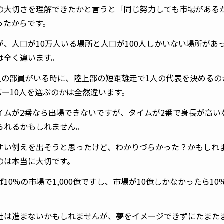
の大切さを理解できたかと言うと「同じ努力しても市場がある
ったからです。
が、人口が10万人いる場所と人口が100人しかいない場所があ
は全く違います。
0人の部員がいる時に、陸上部の短距離走で1人の代表を決める
バー10人を選ぶのかは全然違います。
イムが2番なら出場できないですが、タイムが2番で身長が高い
られるかもしれません。
すい例えを出そうと思ったけど、わかりづらかった？かもしれ
のは本当に大切です。
10%の市場で1,000億ですし、市場が10億しかなかったら10
社は進まないかもしれませんが、夢をイメージできずにたまた