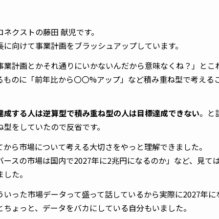
ロネクストの藤田 献児です。
長に向けて事業計画をブラッシュアップしています。
事業計画とかそれ通りにいかないんだから意味なくね？」とこ
るものに「前年比から〇〇%アップ」など積み重ね型で考える
達成する人は逆算型で積み重ね型の人は目標達成できない
。と
ね型をしていたので反省です。
てから市場について考える大切さをやっと理解できました。
バースの市場は国内で2027年に2兆円になるのか」など、見て
ました。
ういった市場データって盛って話しているから実際に2027年に
とちょっと、データをバカにしている自分もいました。