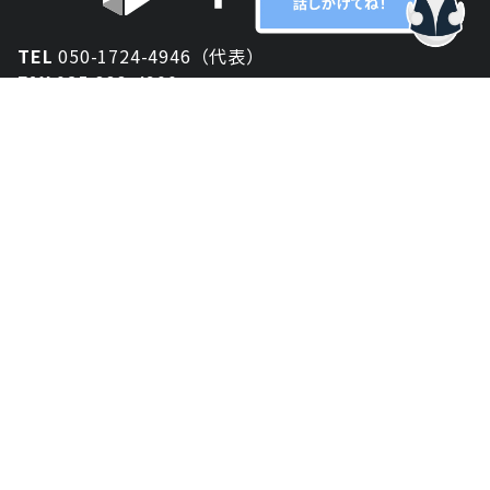
TEL
050-1724-4946（代表）
FAX
025-333-4900
新潟オフィス
〒950-2013
新潟県新潟市西区小針が丘2-54 2F
東京オフィス
〒150-0043
東京都渋谷区道玄坂1丁目10-5 渋谷プレイス 3F
大阪オフィス
〒530-0012
大阪府大阪市北区芝田2-8-11
共栄ビル3F