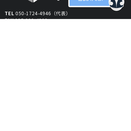
TEL
050-1724-4946（代表）
FAX
025-333-4900
新潟オフィス
〒950-2013
新潟県新潟市西区小針が丘2-54 2F
東京オフィス
〒150-0043
東京都渋谷区道玄坂1丁目10-5 渋谷プレイス 3F
大阪オフィス
〒530-0012
大阪府大阪市北区芝田2-8-11
共栄ビル3F