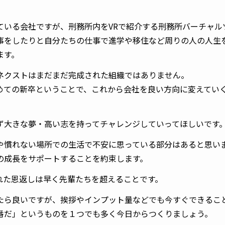
ている会社ですが、刑務所内をVRで紹介する刑務所バーチャル
事をしたりと自分たちの仕事で進学や移住など周りの人の人生
ます。
ネクストはまだまだ完成された組織ではありません。
めての新卒ということで、これから会社を良い方向に変えてい
ず大きな夢・高い志を持ってチャレンジしていってほしいです
や慣れない場所での生活で不安に思っている部分はあると思い
の成長をサポートすることを約束します。
れた恩返しは早く先輩たちを超えることです。
たら良いですが、挨拶やインプット量などでも今すぐできるこ
番だ」というものを１つでも多く今日からつくりましょう。