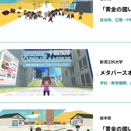
「黄金の國い
自治体、広報・P
新潟工科大学
メタバース
学校・教育機関、
岩手県
「黄金の國い